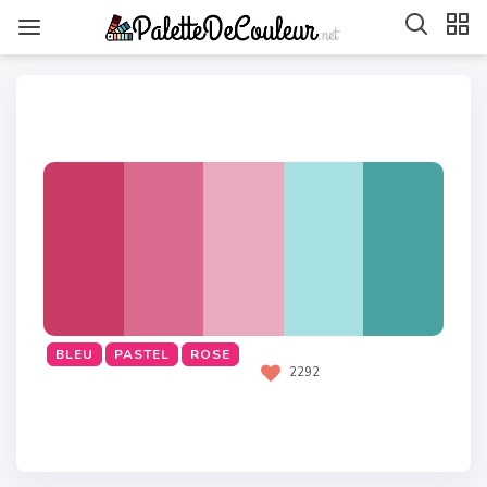
BLEU
PASTEL
ROSE
2292