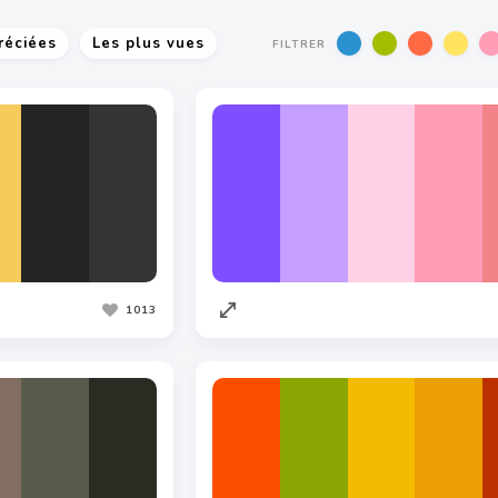
réciées
Les plus vues
FILTRER
1013