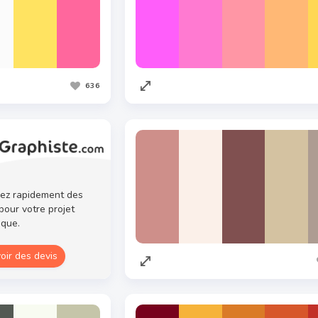
636
ez rapidement des
pour votre projet
ique.
oir des devis