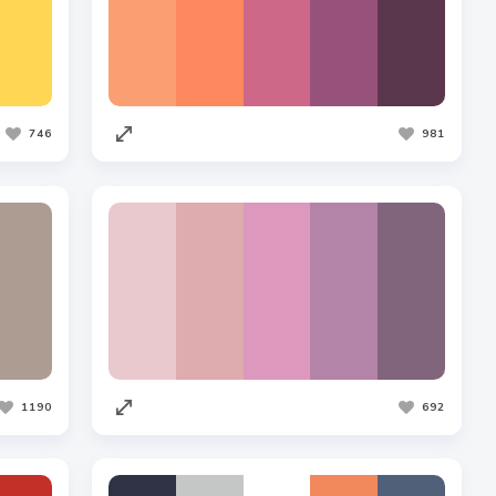
746
981
1190
692