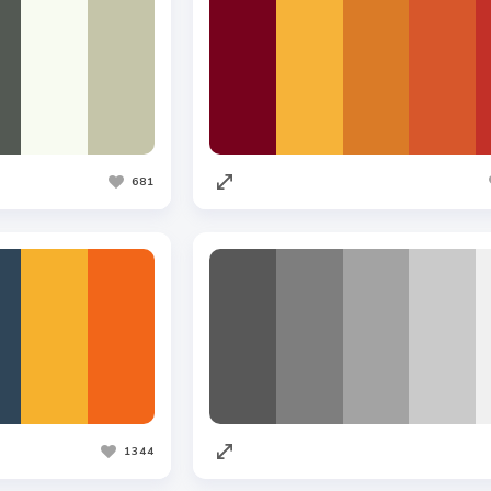
681
1344