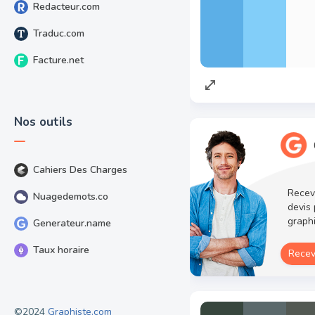
Redacteur.com
Traduc.com
Facture.net
Nos outils
Cahiers Des Charges
Recev
Nuagedemots.co
devis 
graph
Generateur.name
Taux horaire
Recev
©2024
Graphiste.com