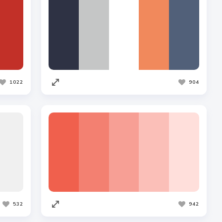
1022
904
532
942