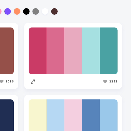
1086
2292