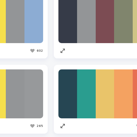
602
265