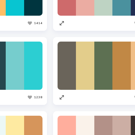
1414
1238