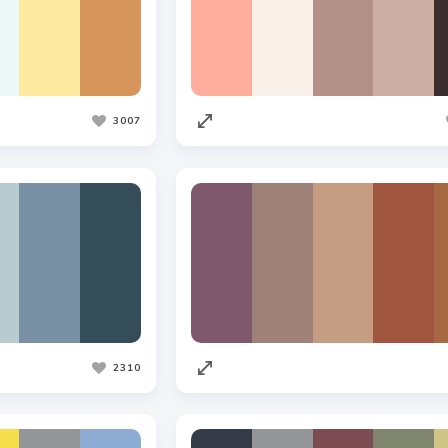
3007
2310