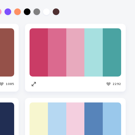
1085
2292