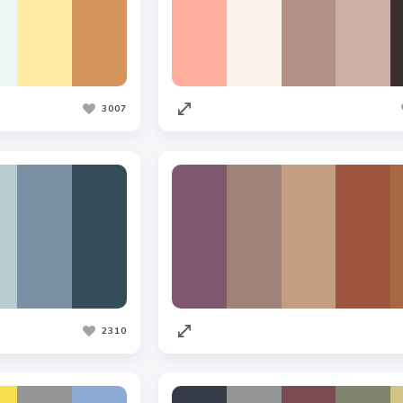
3007
2310