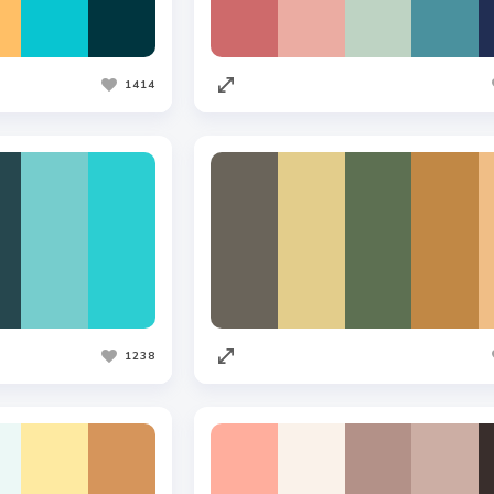
1414
1238