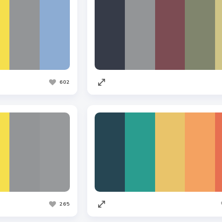
602
265